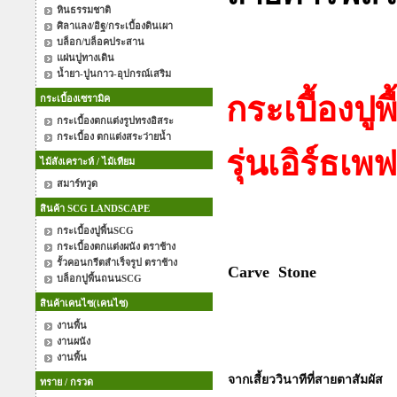
หินธรรมชาติ
ศิลาแลง/อิฐ/กระเบื้องดินเผา
คาร์ฟสโตน กระ
บล็อก/บล็อคประสาน
แผ่นปูทางเดิน
น้ำยา-ปูนกาว-อุปกรณ์เสริม
กระเบื้องเซรามิค
กระเบื้องปู
กระเบื้องตกแต่งรูปทรงอิสระ
กระเบื้อง ตกแต่งสระว่ายน้ำ
รุ่นเอิร์ธ
ไม้สังเคราะห์ / ไม้เทียม
สมาร์ทวูด
สินค้า SCG LANDSCAPE
กระเบื้องปูพื้นSCG
กระเบื้องตกแต่งผนัง ตราช้าง
รั้วคอนกรีตสำเร็จรูป ตราช้าง
Carve Stone
บล็อกปูพื้นถนนSCG
สินค้าเคนไซ(เคนไซ)
งานพื้น
งานผนัง
งานพื้น
จากเสี้ยววินาทีที่สายตาสัมผัส
ทราย / กรวด