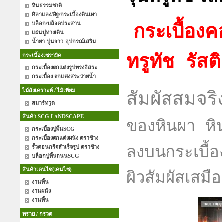
หินธรรมชาติ
ศิลาแลง/อิฐ/กระเบื้องดินเผา
บล็อก/บล็อคประสาน
กระเบื้องค
แผ่นปูทางเดิน
น้ำยา-ปูนกาว-อุปกรณ์เสริม
กระเบื้องเซรามิค
ทรูทัช รัส
กระเบื้องตกแต่งรูปทรงอิสระ
กระเบื้อง ตกแต่งสระว่ายน้ำ
ไม้สังเคราะห์ / ไม้เทียม
สัมผัสสมจร
สมาร์ทวูด
สินค้า SCG LANDSCAPE
ของหินผา หิน
กระเบื้องปูพื้นSCG
กระเบื้องตกแต่งผนัง ตราช้าง
รั้วคอนกรีตสำเร็จรูป ตราช้าง
ลงบนกระเบื้อ
บล็อกปูพื้นถนนSCG
สินค้าเคนไซ(เคนไซ)
ผิวสัมผัสเสมื
งานพื้น
งานผนัง
งานพื้น
ทราย / กรวด