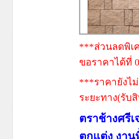
***ส่วนลดพิ
ขอราคาได้ที่ 
***ราคายังไม
ระยะทาง(รับส
ตราช้างศรีเ
ตกแต่ง งาน