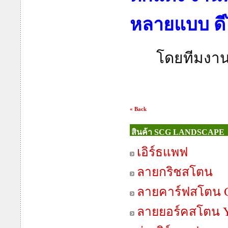
หลายแบบ ดี
โดยทีมงาน
« Back
สินค้า SCG LANDSCAPE
เอิร์ธแพฟ
ลายกริชสโตน
ลายคาร์ฟสโตน C
ลายยอร์คสโตน Y