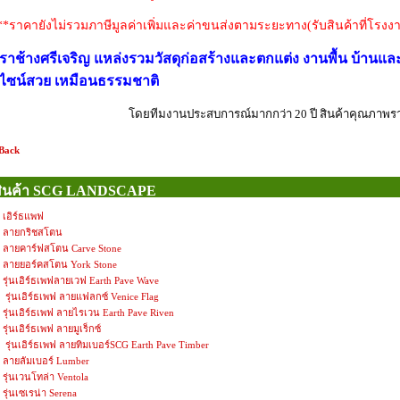
**ราคายังไม่รวมภาษีมูลค่าเพิ่มและค่าขนส่งตามระยะทาง(รับสินค้าที่โรง
ราช้างศรีเจริญ
แหล่งรวมวัสดุก่อสร้างและตกแต่ง งานพื้น บ้า
ีไซน์สวย เหมือนธรรมชาติ
โดยทีมงานประสบการณ์มากกว่า 20 ปี สินค้าคุณภาพร
Back
สินค้า SCG LANDSCAPE
เอิร์ธแพฟ
ลายกริชสโตน
ลายคาร์ฟสโตน Carve Stone
ลายยอร์คสโตน York Stone
รุ่นเอิร์ธเพฟลายเวฟ Earth Pave Wave
รุ่นเอิร์ธเพฟ ลายแฟลกซ์ Venice Flag
รุ่นเอิร์ธเพฟ ลายไรเวน Earth Pave Riven
รุ่นเอิร์ธเพฟ ลายมูเร็กซ์
รุ่นเอิร์ธเพฟ ลายทิมเบอร์SCG Earth Pave Timber
ลายลัมเบอร์ Lumber
รุ่นเวนโทล่า Ventola
รุ่นเซเรน่า Serena