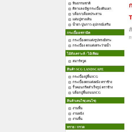
หินธรรมชาติ
ก
ศิลาแลง/อิฐ/กระเบื้องดินเผา
บล็อก/บล็อคประสาน
แผ่นปูทางเดิน
น้ำยา-ปูนกาว-อุปกรณ์เสริม
ส
กระเบื้องเซรามิค
ก
กระเบื้องตกแต่งรูปทรงอิสระ
กระเบื้อง ตกแต่งสระว่ายน้ำ
ไม้สังเคราะห์ / ไม้เทียม
สมาร์ทวูด
สินค้า SCG LANDSCAPE
กระเบื้องปูพื้นSCG
กระเบื้องตกแต่งผนัง ตราช้าง
รั้วคอนกรีตสำเร็จรูป ตราช้าง
บล็อกปูพื้นถนนSCG
สินค้าเคนไซ(เคนไซ)
งานพื้น
งานผนัง
งานพื้น
ทราย / กรวด