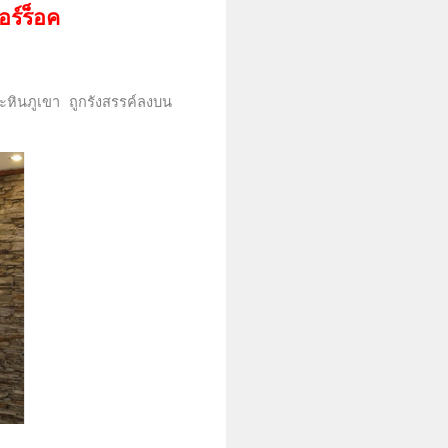
อร์ร็อค
ินภูเขา ถูกรังสรรค์
ลงบน