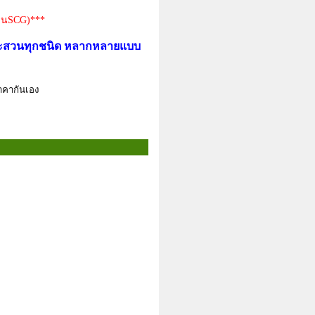
งานSCG)***
นและสวนทุกชนิด หลากหลายแบบ
าคากันเอง