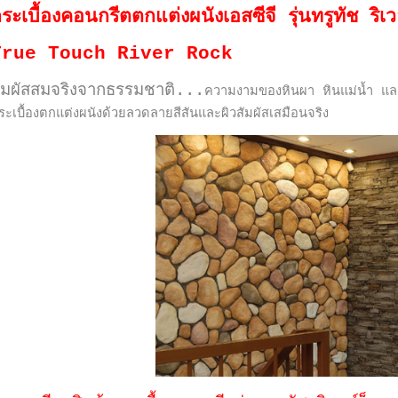
ระเบื้องคอนกรีตตกแต่งผนังเอสซีจี รุ่นทรูทัช ริเว
True Touch River Rock
ัมผัสสมจริงจากธรรมชาติ...
ความงามของหินผา หินแม่น้ำ และห
ระเบื้องตกแต่งผนังด้วยลวดลายสีสันและ
ผิวสัมผัสเสมือนจริง