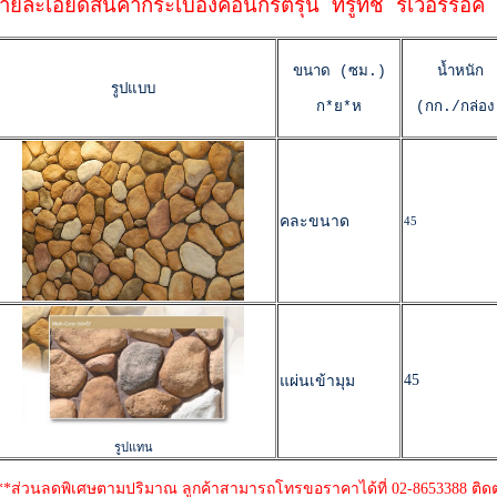
ายละเอียดสินค้ากระเบื้องคอนกรีตรุ่น ทรูทัช ริเวอร์ร็อค
ขนาด (ซม.)
น้ำหนัก
รูปแบบ
ก*ย*ห
(กก./กล่อง
คละขนาด
45
45
แผ่นเข้ามุม
รูปแทน
**ส่วนลดพิเศษตามปริมาณ ลูกค้าสามารถโทรขอราคาได้ที่ 02-8653388 ติด