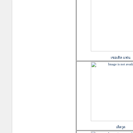
เซอเคิล แฟน
เด็ควูด