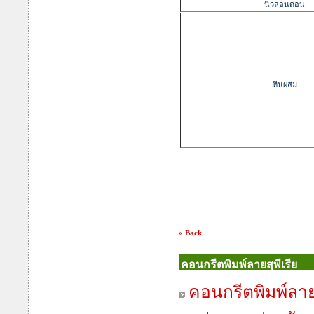
นิวลอนดอน
หินผสม
« Back
คอนกรีตพิมพ์ลายสุพีเรีย
คอนกรีตพิมพ์ลายส