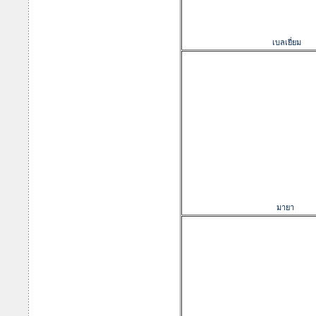
เบลเยี่ยม
มายา