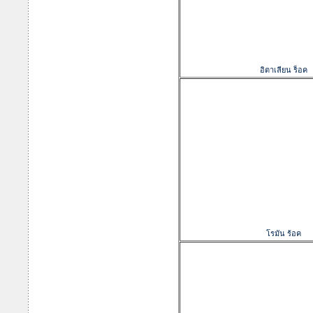
อิตาเลียน ร็อค
โรมัน ร้อค