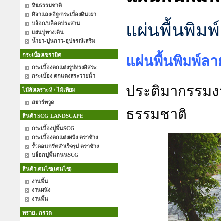
หินธรรมชาติ
ศิลาแลง/อิฐ/กระเบื้องดินเผา
บล็อก/บล็อคประสาน
แผ่นพื้นพิมพ์
แผ่นปูทางเดิน
น้ำยา-ปูนกาว-อุปกรณ์เสริม
กระเบื้องเซรามิค
แผ่นพื้นพิมพ์ลาย
กระเบื้องตกแต่งรูปทรงอิสระ
กระเบื้อง ตกแต่งสระว่ายน้ำ
ประติมากรรมง
ไม้สังเคราะห์ / ไม้เทียม
สมาร์ทวูด
ธรรมชาติ
สินค้า SCG LANDSCAPE
กระเบื้องปูพื้นSCG
กระเบื้องตกแต่งผนัง ตราช้าง
รั้วคอนกรีตสำเร็จรูป ตราช้าง
บล็อกปูพื้นถนนSCG
สินค้าเคนไซ(เคนไซ)
งานพื้น
งานผนัง
งานพื้น
ทราย / กรวด