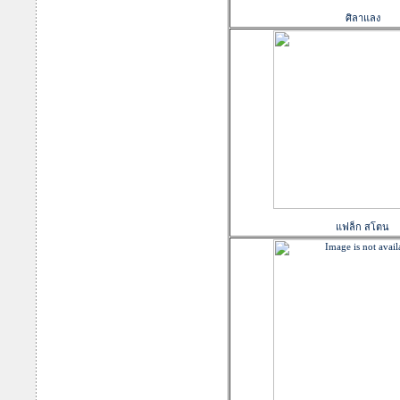
ศิลาแลง
แฟล็ก สโตน