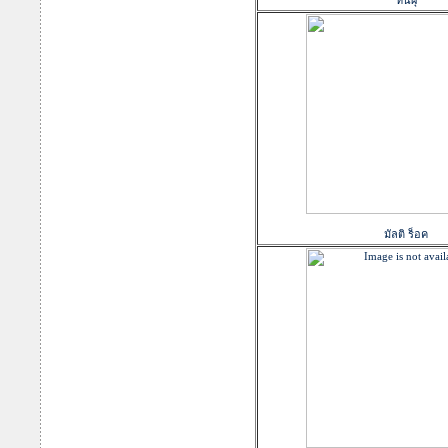
หินผุ
มัลติ ร็อค