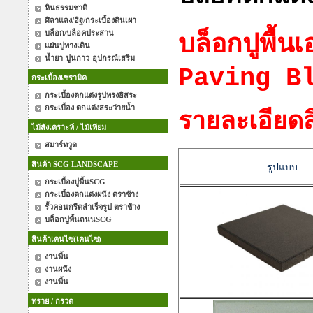
หินธรรมชาติ
ศิลาแลง/อิฐ/กระเบื้องดินเผา
บล็อก/บล็อคประสาน
บล็อกปูพื้
แผ่นปูทางเดิน
น้ำยา-ปูนกาว-อุปกรณ์เสริม
Paving B
กระเบื้องเซรามิค
กระเบื้องตกแต่งรูปทรงอิสระ
กระเบื้อง ตกแต่งสระว่ายน้ำ
รายละเอียด
ไม้สังเคราะห์ / ไม้เทียม
สมาร์ทวูด
สินค้า SCG LANDSCAPE
รูปแบบ
กระเบื้องปูพื้นSCG
กระเบื้องตกแต่งผนัง ตราช้าง
รั้วคอนกรีตสำเร็จรูป ตราช้าง
บล็อกปูพื้นถนนSCG
สินค้าเคนไซ(เคนไซ)
งานพื้น
งานผนัง
งานพื้น
ทราย / กรวด