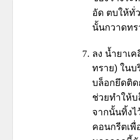
อัด ตบให้ทั
นั้นกวาดทรา
ลง น้ำยาเค
ทราย) ในบร
บล็อกยึดติด
ช่วยทำให้บ
จากนั้นทิ้ง
คอนกรีตเพื