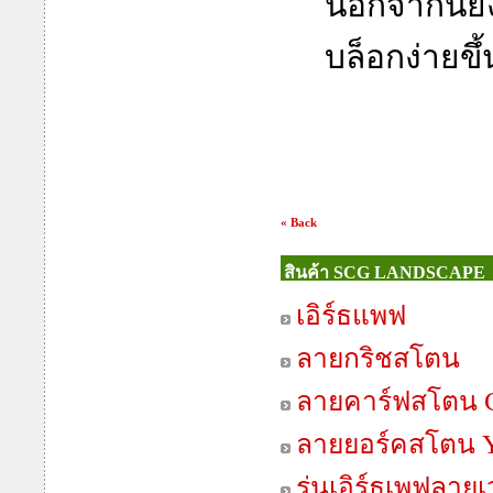
นอกจากนี้ย
บล็อกง่ายขึ้
« Back
สินค้า SCG LANDSCAPE
เอิร์ธแพฟ
ลายกริชสโตน
ลายคาร์ฟสโตน C
ลายยอร์คสโตน Y
รุ่นเอิร์ธเพฟลาย