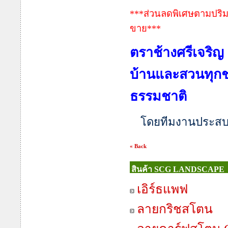
***ส่วนลดพิเศษตามปริม
ขาย***
ตราช้างศรีเจริญ
บ้านและสวนทุกช
ธรรมชาติ
โดยทีมงานประสบก
« Back
สินค้า SCG LANDSCAPE
เอิร์ธแพฟ
ลายกริชสโตน