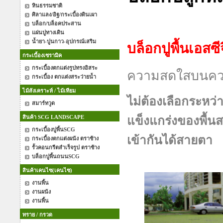
หินธรรมชาติ
ศิลาแลง/อิฐ/กระเบื้องดินเผา
บล็อกสนามหญ้า 
บล็อก/บล็อคประสาน
แผ่นปูทางเดิน
น้ำยา-ปูนกาว-อุปกรณ์เสริม
บล็อกปูพื้นเอส
กระเบื้องเซรามิค
กระเบื้องตกแต่งรูปทรงอิสระ
ความสดใสบนควา
กระเบื้อง ตกแต่งสระว่ายน้ำ
ไม้สังเคราะห์ / ไม้เทียม
ไม่ต้องเลือกระหว
สมาร์ทวูด
สินค้า SCG LANDSCAPE
แข็งแกร่งของพื้น
กระเบื้องปูพื้นSCG
เข้ากันได้สายตา
กระเบื้องตกแต่งผนัง ตราช้าง
รั้วคอนกรีตสำเร็จรูป ตราช้าง
บล็อกปูพื้นถนนSCG
สินค้าเคนไซ(เคนไซ)
งานพื้น
งานผนัง
งานพื้น
ทราย / กรวด