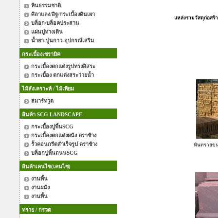
หินธรรมชาติ
ศิลาแลง/อิฐ/กระเบื้องดินเผา
แหล่งรวมวัสดุก่อสร
บล็อก/บล็อคประสาน
แผ่นปูทางเดิน
น้ำยา-ปูนกาว-อุปกรณ์เสริม
กระเบื้องเซรามิค
กระเบื้องตกแต่งรูปทรงอิสระ
กระเบื้อง ตกแต่งสระว่ายน้ำ
ไม้สังเคราะห์ / ไม้เทียม
สมาร์ทวูด
สินค้า SCG LANDSCAPE
กระเบื้องปูพื้นSCG
กระเบื้องตกแต่งผนัง ตราช้าง
รั้วคอนกรีตสำเร็จรูป ตราช้าง
หินทรายขน
บล็อกปูพื้นถนนSCG
สินค้าเคนไซ(เคนไซ)
งานพื้น
งานผนัง
งานพื้น
ทราย / กรวด