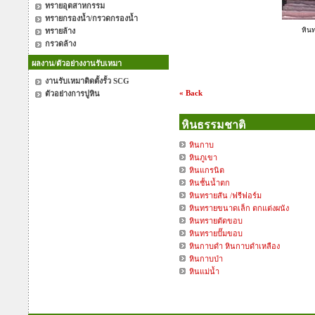
ทรายอุตสาหกรรม
ทรายกรองน้ำ/กรวดกรองน้ำ
หิน
ทรายล้าง
กรวดล้าง
ผลงาน/ตัวอย่างงานรับเหมา
งานรับเหมาติดตั้งรั้ว SCG
« Back
ตัวอย่างการปูหิน
หินธรรมชาติ
หินกาบ
หินภูเขา
หินแกรนิต
หินชั้นน้ำตก
หินทรายสัน /ฟรีฟอร์ม
หินทรายขนาดเล็ก ตกแต่งผนัง
หินทรายตัดขอบ
หินทรายปั๊มขอบ
หินกาบดำ หินกาบดำเหลือง
หินกาบป่า
หินแม่น้ำ