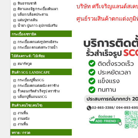
หินธรรมชาติ
บริษัท ศรีเจริญแลนด์สเค
ศิลาแลง/อิฐ/กระเบื้องดินเผา
บล็อก/บล็อคประสาน
ศูนย์รวมสินค้าตกแต่งภ
แผ่นปูทางเดิน
น้ำยา-ปูนกาว-อุปกรณ์เสริม
กระเบื้องเซรามิค
กระเบื้องตกแต่งรูปทรงอิสระ
กระเบื้อง ตกแต่งสระว่ายน้ำ
ไม้สังเคราะห์ / ไม้เทียม
สมาร์ทวูด
สินค้า SCG LANDSCAPE
กระเบื้องปูพื้นSCG
กระเบื้องตกแต่งผนัง ตราช้าง
รั้วคอนกรีตสำเร็จรูป ตราช้าง
บล็อกปูพื้นถนนSCG
สินค้าเคนไซ(เคนไซ)
งานพื้น
งานผนัง
งานพื้น
ทราย / กรวด