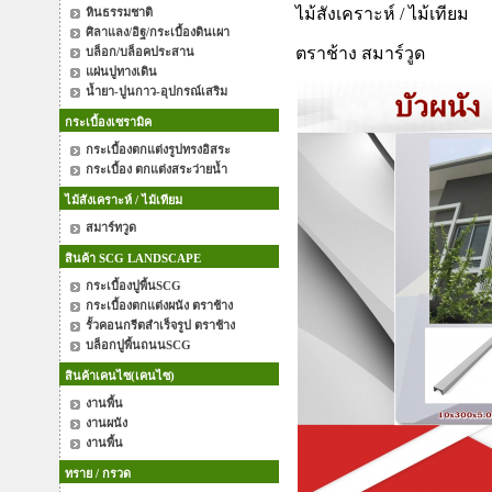
ไม้สังเคราะห์ / ไม้เทียม
หินธรรมชาติ
ศิลาแลง/อิฐ/กระเบื้องดินเผา
ตราช้าง สมาร์วูด
บล็อก/บล็อคประสาน
แผ่นปูทางเดิน
น้ำยา-ปูนกาว-อุปกรณ์เสริม
กระเบื้องเซรามิค
กระเบื้องตกแต่งรูปทรงอิสระ
กระเบื้อง ตกแต่งสระว่ายน้ำ
ไม้สังเคราะห์ / ไม้เทียม
สมาร์ทวูด
สินค้า SCG LANDSCAPE
กระเบื้องปูพื้นSCG
กระเบื้องตกแต่งผนัง ตราช้าง
รั้วคอนกรีตสำเร็จรูป ตราช้าง
บล็อกปูพื้นถนนSCG
สินค้าเคนไซ(เคนไซ)
งานพื้น
งานผนัง
งานพื้น
ทราย / กรวด