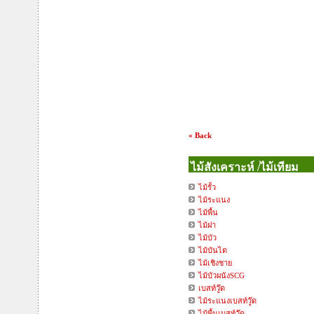
« Back
ไม้สังเคราะห์ /ไม้เทียม
ไม้รั้ว
ไม้ระแนง
ไม้พื้น
ไม้ฝา
ไม้บัว
ไม้บันได
ไม้เชิงชาย
ไม้บัวผนังSCG
เบสท์วู๊ด
ไม้ระแนงเบสท์วู๊ด
ไม้พื้นเบสท์วู๊ด