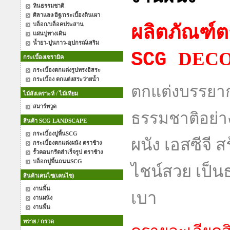
หินธรรมชาติ
ศิลาแลง/อิฐ/กระเบื้องดินเผา
บล็อก/บล็อคประสาน
ผลิตภัณฑ์ต
แผ่นปูทางเดิน
น้ำยา-ปูนกาว-อุปกรณ์เสริม
DECO
SCG
กระเบื้องเซรามิค
กระเบื้องตกแต่งรูปทรงอิสระ
กระเบื้อง ตกแต่งสระว่ายน้ำ
ตกแต่งบรรยาก
ไม้สังเคราะห์ / ไม้เทียม
สมาร์ทวูด
ธรรมชาติอย่า
สินค้า SCG LANDSCAPE
กระเบื้องปูพื้นSCG
ผนัง เอสซีจี ส
กระเบื้องตกแต่งผนัง ตราช้าง
รั้วคอนกรีตสำเร็จรูป ตราช้าง
บล็อกปูพื้นถนนSCG
ไชน์สวย เป็นธ
สินค้าเคนไซ(เคนไซ)
งานพื้น
เบา
งานผนัง
งานพื้น
ทราย / กรวด