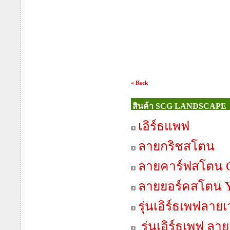
« Back
สินค้า SCG LANDSCAPE
เอิร์ธแพฟ
ลายกริชสโตน
ลายคาร์ฟสโตน C
ลายยอร์คสโตน Y
รุ่นเอิร์ธเพฟลาย
รุ่นเอิร์ธเพฟ ลา