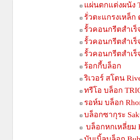
แผ่นตกแต่งผนัง T
รั่วตะแกรงเหล็ก
รั้วคอนกรีตสำเร็จ
รั้วคอนกรีตสำเร็จ
รั้วคอนกรีตสำเร็จ
ร้อกกี้บล็อก
ริเวอร์ สโตน Riv
ทรีโอ บล็อก TR
รอห์ม บล็อก Rho
บล็อกซากุระ Sak
บล็อกหกเหลี่ย
บับเบิ้ลบล็อก Bu